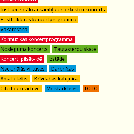
Instrumentālo ansambļu un orķestru koncerts
Postfolkloras koncertprogramma
Vakarēšana
Kormūzikas koncertprogramma
Noslēguma koncerts
Tautastērpu skate
Koncerti pilsētvidē
Izstāde
Nacionālās virtuves
Darbnīcas
Amatu teltis
Brīvdabas kafejnīca
Citu tautu virtuve
Meistarklases
FOTO