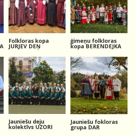
Folkloras kopa
ģimeņu folkloras
CA
JURJEV DEŅ
kopa BERENDEJKA
Jauniešu deju
Jauniešu fokloras
kolektīvs UZORI
grupa DAR