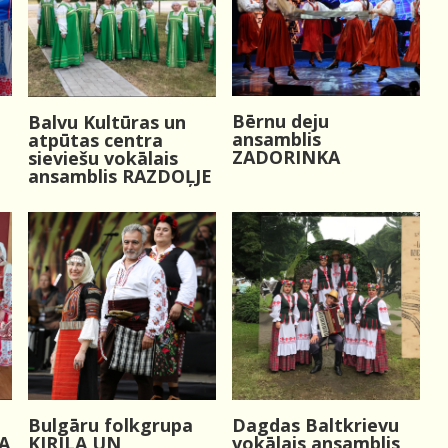
Bērnu deju
Balvu Kultūras un
ansamblis
atpūtas centra
ZADORINKA
sieviešu vokālais
ansamblis RAZDOĻJE
Dagdas Baltkrievu
Bulgāru folkgrupa
A
vokālais ansamblis
KIRILA UN