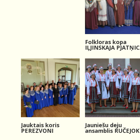
Folkloras kopa
IĻJINSKAJA PJATŅI
Jauktais koris
Jauniešu deju
PEREZVONI
ansamblis RUČEJOK