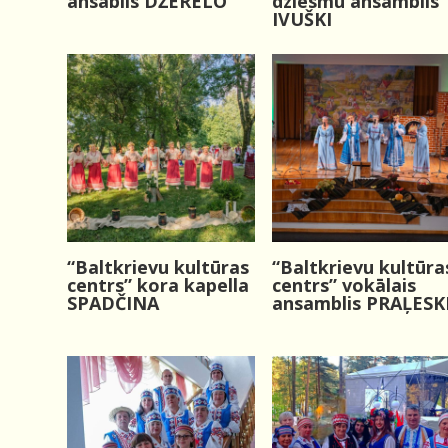
ansablis DŽERELO
dziesmu ansamblis
IVUŠKI
“Baltkrievu kultūras
“Baltkrievu kultūra
centrs” kora kapella
centrs” vokālais
SPADČINA
ansamblis PRAĻESK