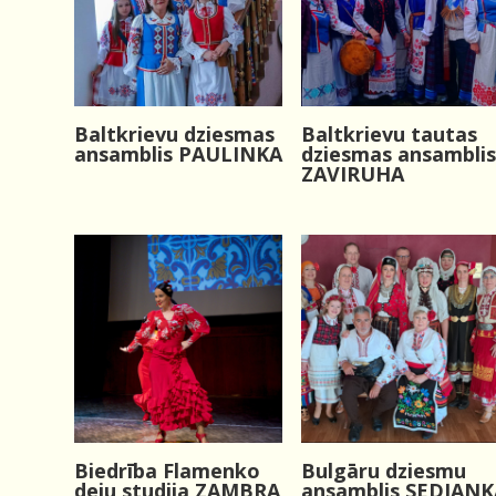
Baltkrievu tautas
Baltkrievu dziesmas
dziesmas ansamblis
ansamblis PAULINKA
ZAVIRUHA
Biedrība Flamenko
Bulgāru dziesmu
deju studija ZAMBRA
ansamblis SEDJANK