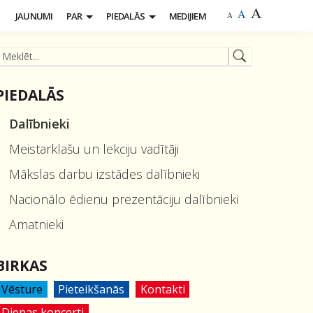
A
A
S
JAUNUMI
PAR
PIEDALĀS
MEDIJIEM
A
PIEDALĀS
Dalībnieki
Meistarklašu un lekciju vadītāji
Mākslas darbu izstādes dalībnieki
Nacionālo ēdienu prezentāciju dalībnieki
Amatnieki
BIRKAS
Vēsture
Pieteikšanās
Kontakti
Dienas koncerti