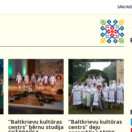
SĀKUM
“Baltkrievu kultūras
“Baltkrievu kultūras
centrs” bērnu studija
centrs” deju