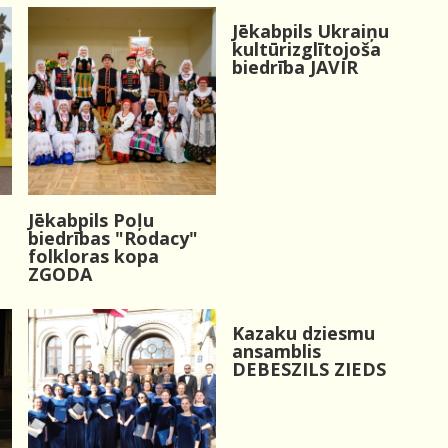
Jēkabpils Ukraiņu
kultūrizglītojoša
biedrība JAVIR
Jēkabpils Poļu
biedrības "Rodacy"
folkloras kopa
ZGODA
Kazaku dziesmu
ansamblis
DEBESZILS ZIEDS