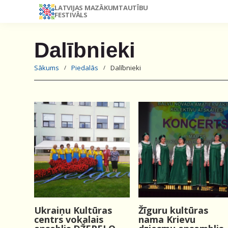
LATVIJAS MAZĀKUMTAUTĪBU
FESTIVĀLS
Dalībnieki
Sākums
Piedalās
Dalībnieki
Ukraiņu Kultūras
Žīguru kultūras
centrs vokalais
nama Krievu