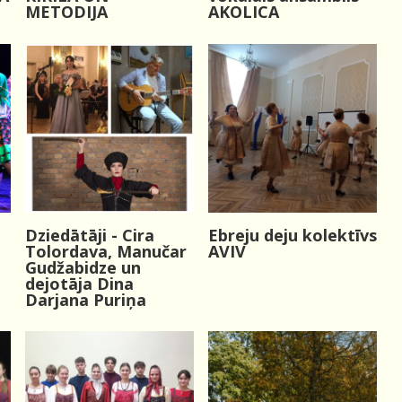
AKOLICA
METODIJA
Dziedātāji - Cira
Ebreju deju kolektīvs
Tolordava, Manučar
AVIV
Gudžabidze un
dejotāja Dina
Darjana Puriņa