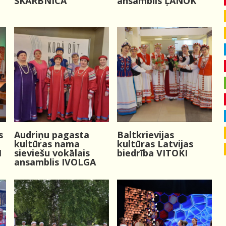
SKĀRBNĪCA
ansamblis ĻANOK
s
Audriņu pagasta
Baltkrievijas
kultūras nama
kultūras Latvijas
I
sieviešu vokālais
biedrība VITOKI
ansamblis IVOLGA