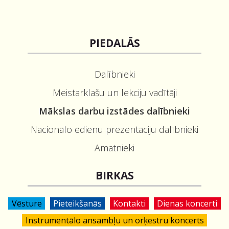
PIEDALĀS
Dalībnieki
Meistarklašu un lekciju vadītāji
Mākslas darbu izstādes dalībnieki
Nacionālo ēdienu prezentāciju dalībnieki
Amatnieki
BIRKAS
Vēsture
Pieteikšanās
Kontakti
Dienas koncerti
Instrumentālo ansambļu un orķestru koncerts