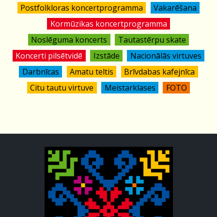
Postfolkloras koncertprogramma
Vakarēšana
Kormūzikas koncertprogramma
Noslēguma koncerts
Tautastērpu skate
Koncerti pilsētvidē
Izstāde
Nacionālās virtuves
Darbnīcas
Amatu teltis
Brīvdabas kafejnīca
Citu tautu virtuve
Meistarklases
FOTO