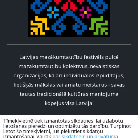
Latvijas mazākumtautību festivāls pulcē
mazākumtautību kolektīvus, nevalstiskās
organizācijas, kā arī individuālos izpildītājus,
lietišķās mākslas vai amatu meistarus - savas
tautas tradicionālā kultūras mantojuma
kopējus visā Latvijā.
Tīmekļvietnē tiek izmantotas sīkdatnes, lai uzlabotu
info@mtfestivals.lv
lietošanas pieredzi un optimizētu tās darbību. Turpinot
lietot šo tīmekļvietni, Jūs piekrītiet sīkdatņu
+371 67228985
izmantošanai. Vairāk
par sīkdatnēm un privātuma