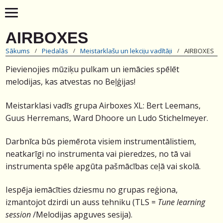
AIRBOXES
Sākums
Piedalās
Meistarklašu un lekciju vadītāji
AIRBOXES
Pievienojies mūziķu pulkam un iemācies spēlēt
melodijas, kas atvestas no Beļģijas!
Meistarklasi vadīs grupa Airboxes XL: Bert Leemans,
Guus Herremans, Ward Dhoore un Ludo Stichelmeyer.
Darbnīca būs piemērota visiem instrumentālistiem,
neatkarīgi no instrumenta vai pieredzes, no tā vai
instrumenta spēle apgūta pašmācības ceļā vai skolā.
Iespēja iemācīties dziesmu no grupas reģiona,
izmantojot dzirdi un auss tehniku (TLS =
Tune learning
session
/Melodijas apguves sesija).