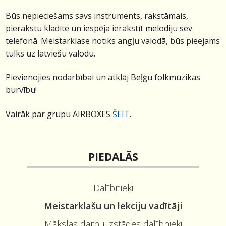
Būs nepieciešams savs instruments, rakstāmais,
pierakstu kladīte un iespēja ierakstīt melodiju sev
telefonā.
Meistarklase notiks angļu valodā, būs pieejams
tulks uz latviešu valodu.
Pievienojies nodarbībai un atklāj Beļģu folkmūzikas
burvību!
Vairāk par grupu AIRBOXES
ŠEIT
.
PIEDALĀS
Dalībnieki
Meistarklašu un lekciju vadītāji
Mākslas darbu izstādes dalībnieki