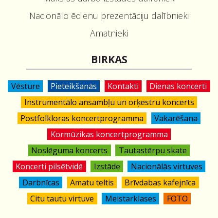
Nacionālo ēdienu prezentāciju dalībnieki
Amatnieki
BIRKAS
Vēsture
Pieteikšanās
Kontakti
Dienas koncerti
Instrumentālo ansambļu un orķestru koncerts
Postfolkloras koncertprogramma
Vakarēšana
Kormūzikas koncertprogramma
Noslēguma koncerts
Tautastērpu skate
Koncerti pilsētvidē
Izstāde
Nacionālās virtuves
Darbnīcas
Amatu teltis
Brīvdabas kafejnīca
Citu tautu virtuve
Meistarklases
FOTO