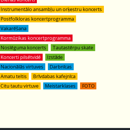
Instrumentālo ansambļu un orķestru koncerts
Postfolkloras koncertprogramma
Vakarēšana
Kormūzikas koncertprogramma
Noslēguma koncerts
Tautastērpu skate
Koncerti pilsētvidē
Izstāde
Nacionālās virtuves
Darbnīcas
Amatu teltis
Brīvdabas kafejnīca
Citu tautu virtuve
Meistarklases
FOTO