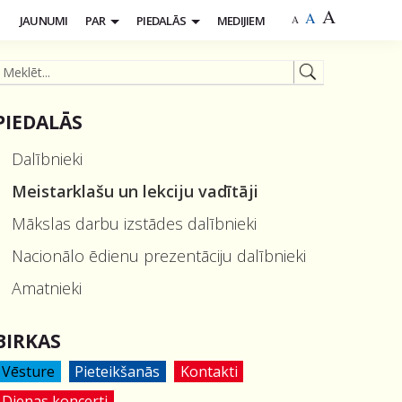
A
A
S
JAUNUMI
PAR
PIEDALĀS
MEDIJIEM
A
PIEDALĀS
Dalībnieki
Meistarklašu un lekciju vadītāji
Mākslas darbu izstādes dalībnieki
Nacionālo ēdienu prezentāciju dalībnieki
Amatnieki
BIRKAS
Vēsture
Pieteikšanās
Kontakti
Dienas koncerti