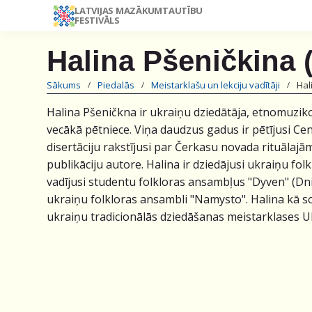
LATVIJAS MAZĀKUMTAUTĪBU
FESTIVĀLS
Halina Pšeničkina 
Sākums
Piedalās
Meistarklašu un lekciju vadītāji
Hal
Halina Pšeničkna ir ukraiņu dziedātāja, etnomuzikol
vecākā pētniece. Viņa daudzus gadus ir pētījusi Ce
disertāciju rakstījusi par Čerkasu novada rituālaj
publikāciju autore. Halina ir dziedājusi ukraiņu fo
vadījusi studentu folkloras ansambļus "Dyven" (Dnip
ukraiņu folkloras ansambli "Namysto". Halina kā s
ukraiņu tradicionālās dziedāšanas meistarklases Uk