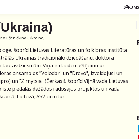
SĀKUM
(Ukraina)
ina Pšeničkina (Ukraina)
oģe, šobrīd Lietuvas Literatūras un folkloras institūta
ntrālās Ukrainas tradicionālo dziedāšanu, doktora
ām tautasdziesmām. Viņa ir daudzu pētījumu un
lkloras ansambļos "Volodar" un "Drevo", izveidojusi un
ro) un "Zirnytsia" (Čerkasi), šobrīd Viļņā vada Lietuvas
oliste piedalās dažādos radošajos projektos un vada
rainā, Lietuvā, ASV un citur.