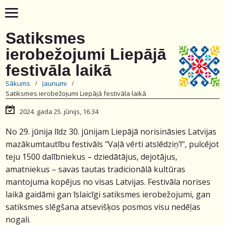
Satiksmes
ierobežojumi Liepājā
festivāla laikā
Sākums
Jaunumi
Satiksmes ierobežojumi Liepājā festivāla laikā
2024. gada 25. jūnijs, 16.34
No 29. jūnija līdz 30. jūnijam Liepājā norisināsies Latvijas
mazākumtautību festivāls "Vaļā vērti atslēdziņ’!", pulcējot
teju 1500 dalībniekus – dziedātājus, dejotājus,
amatniekus – savas tautas tradicionālā kultūras
mantojuma kopējus no visas Latvijas. Festivāla norises
laikā gaidāmi gan īslaicīgi satiksmes ierobežojumi, gan
satiksmes slēgšana atsevišķos posmos visu nedēļas
nogali.