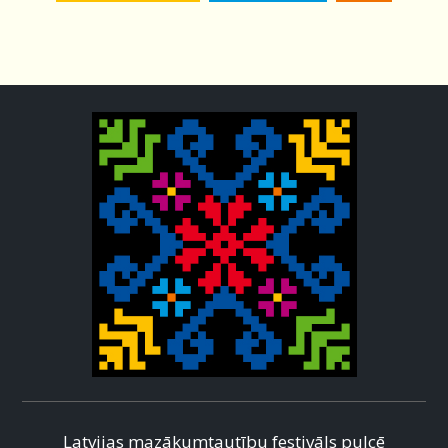
Latvijas mazākumtautību festivāls pulcē