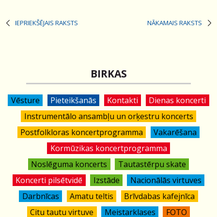
IEPRIEKŠĒJAIS RAKSTS
NĀKAMAIS RAKSTS
BIRKAS
Vēsture
Pieteikšanās
Kontakti
Dienas koncerti
Instrumentālo ansambļu un orķestru koncerts
Postfolkloras koncertprogramma
Vakarēšana
Kormūzikas koncertprogramma
Noslēguma koncerts
Tautastērpu skate
Koncerti pilsētvidē
Izstāde
Nacionālās virtuves
Darbnīcas
Amatu teltis
Brīvdabas kafejnīca
Citu tautu virtuve
Meistarklases
FOTO