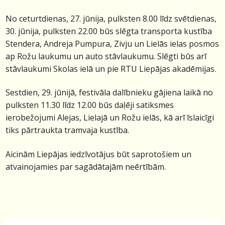
No ceturtdienas, 27. jūnija, pulksten 8.00 līdz svētdienas,
30. jūnija, pulksten 22.00 būs slēgta transporta kustība
Stendera, Andreja Pumpura, Zivju un Lielās ielas posmos
ap Rožu laukumu un auto stāvlaukumu. Slēgti būs arī
stāvlaukumi Skolas ielā un pie RTU Liepājas akadēmijas.
Sestdien, 29. jūnijā, festivāla dalībnieku gājiena laikā no
pulksten 11.30 līdz 12.00 būs daļēji satiksmes
ierobežojumi Alejas, Lielajā un Rožu ielās, kā arī īslaicīgi
tiks pārtraukta tramvaja kustība.
Aicinām Liepājas iedzīvotājus būt saprotošiem un
atvainojamies par sagādātajām neērtībām.