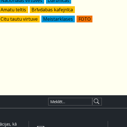
Nacionālās virtuves
Darbnīcas
Amatu teltis
Brīvdabas kafejnīca
Citu tautu virtuve
Meistarklases
FOTO
cijas, kā