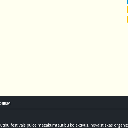
IJIEM
tību festivāls pulcē mazākumtautību kolektīvus, nevalstiskās organizā