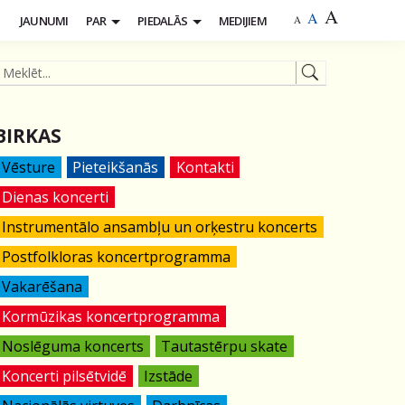
A
A
S
JAUNUMI
PAR
PIEDALĀS
MEDIJIEM
A
BIRKAS
Vēsture
Pieteikšanās
Kontakti
Dienas koncerti
Instrumentālo ansambļu un orķestru koncerts
Postfolkloras koncertprogramma
Vakarēšana
Kormūzikas koncertprogramma
Noslēguma koncerts
Tautastērpu skate
Koncerti pilsētvidē
Izstāde