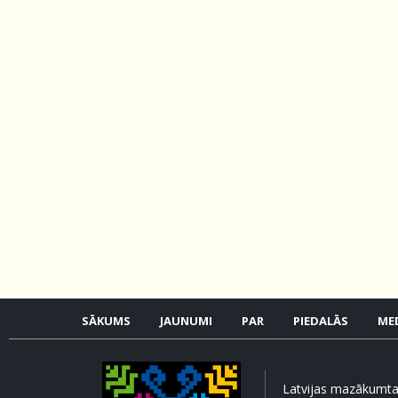
SĀKUMS
JAUNUMI
PAR
PIEDALĀS
MED
Latvijas mazākumtau