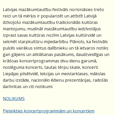
Latvijas mazākumtautību festivāls norisināsies trešo
reizi un tā mērķis ir popularizēt un attīstīt Latvijā
dzīvojošo mazākumtautību tradicionālās kultūras
mantojumu, mudināt mazākumtautību iedzīvotājus
izprast savas kultūras nozīmi Latvijas kultūrvidē un
sekmēt starpkultūru mijiedarbību. Plānots, ka festivāls
pulcēs vairākus simtus dalībnieku un tā ietvaros notiks
gan gājiens un atklāšanas pasākums, daudzveidīgas un
krāšņas koncertprogrammas divu dienu garumā,
noslēguma koncerts, tautas tērpu skate, koncerti
Liepājas pilsētvidē, lekcijas un meistarklases, mākslas
darbu izstāde, nacionālo ēdienu prezentācijas, radošās
darbnīcas un citi notikumi.
NOLIKUMS
Pieteikties k
oncertprogrammām un koncertiem