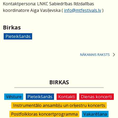
Kontaktpersona: LNKC Sabiedrības līdzdalības
koordinatore Aiga Vasiļevska (
info@mtfestivals.lv
)
Birkas
Pieteikšanās
NĀKAMAIS RAKSTS
BIRKAS
Vēsture
Pieteikšanās
Kontakti
Dienas koncerti
Instrumentālo ansambļu un orķestru koncerts
Postfolkloras koncertprogramma
Vakarēšana