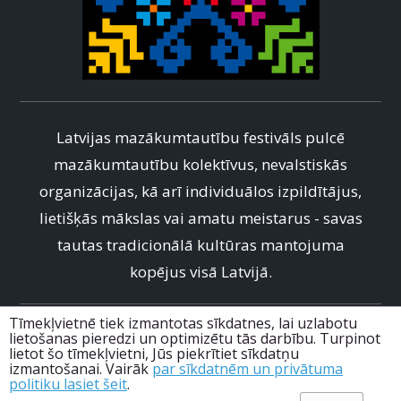
Latvijas mazākumtautību festivāls pulcē
mazākumtautību kolektīvus, nevalstiskās
organizācijas, kā arī individuālos izpildītājus,
lietišķās mākslas vai amatu meistarus - savas
tautas tradicionālā kultūras mantojuma
kopējus visā Latvijā.
Tīmekļvietnē tiek izmantotas sīkdatnes, lai uzlabotu
info@mtfestivals.lv
lietošanas pieredzi un optimizētu tās darbību. Turpinot
lietot šo tīmekļvietni, Jūs piekrītiet sīkdatņu
+371 67228985
izmantošanai. Vairāk
par sīkdatnēm un privātuma
politiku lasiet šeit
.