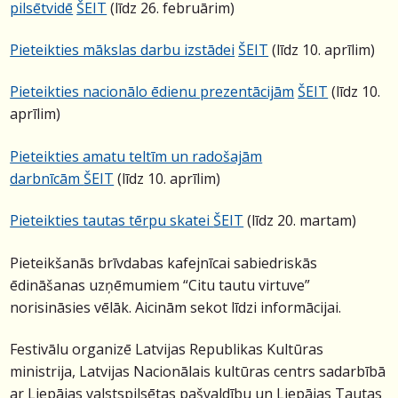
pilsētvidē
ŠEIT
(līdz 26. februārim)
Pieteikties mākslas darbu izstādei
ŠEIT
(līdz 10. aprīlim)
Pieteikties nacionālo ēdienu prezentācijām
ŠEIT
(līdz 10.
aprīlim)
Pieteikties amatu teltīm un radošajām
darbnīcām
ŠEIT
(līdz 10. aprīlim)
Pieteikties tautas tērpu skatei
ŠEIT
(līdz 20. martam)
Pieteikšanās
brīvdabas kafejnīcai sabiedriskās
ēdināšanas uzņēmumiem “Citu tautu virtuve”
norisināsies vēlāk. Aicinām sekot līdzi informācijai.
Festivālu organizē
Latvijas Republikas Kultūras
ministrija, Latvijas Nacionālais kultūras centrs sadarbībā
ar Liepājas valstspilsētas pašvaldību un Liepājas Tautas