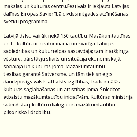
mākslas un kultūras centru.
Festivāls ir iekļauts Latvijas
dalības Eiropas Savienībā divdesmitgades atzīmēšanas
svētku programmā.
Latvijā dzīvo vairāk nekā 150 tautību. Mazākumtautības
un to kultūra ir neatņemama un svarīga Latvijas
sabiedrības un kultūrtelpas sastāvdaļa; tām ir atšķirīga
vēsture, pārstāvju skaits un situācija ekonomiskajā,
sociālajā un kultūras jomā. Mazākumtautību
tiesības garantē Satversme, un tām tiek sniegts
daudzpusīgs valsts atbalsts izglītības, tradicionālās
kultūras saglabāšanas un attīstības jomā. Sniedzot
atbalstu mazākumtautību iniciatīvām, Kultūras ministrija
sekmē starpkultūru dialogu un mazākumtautību
pilsonisko līdzdalību.