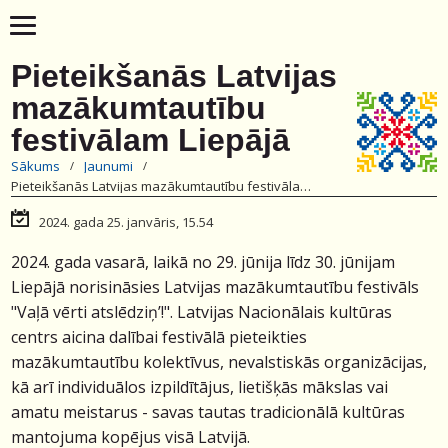
Pieteikšanās Latvijas
mazākumtautību
festivālam Liepājā
Sākums
Jaunumi
Pieteikšanās Latvijas mazākumtautību festivālam Liepājā
2024. gada 25. janvāris, 15.54
2024. gada vasarā, laikā no 29. jūnija līdz 30. jūnijam
Liepājā norisināsies Latvijas mazākumtautību festivāls
"Vaļā vērti atslēdziņ’!". Latvijas Nacionālais kultūras
centrs aicina dalībai festivālā pieteikties
mazākumtautību kolektīvus, nevalstiskās organizācijas,
kā arī individuālos izpildītājus, lietišķās mākslas vai
amatu meistarus - savas tautas tradicionālā kultūras
mantojuma kopējus visā Latvijā.