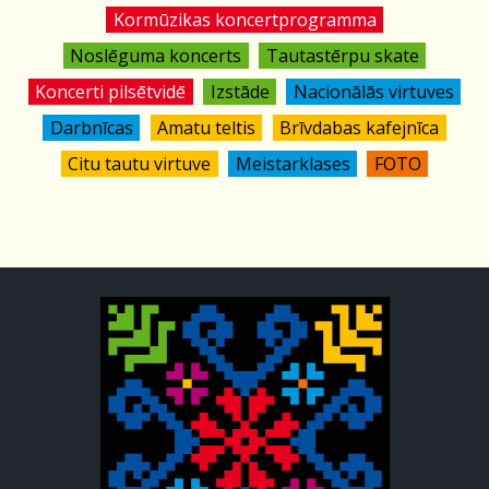
Kormūzikas koncertprogramma
Noslēguma koncerts
Tautastērpu skate
Koncerti pilsētvidē
Izstāde
Nacionālās virtuves
Darbnīcas
Amatu teltis
Brīvdabas kafejnīca
Citu tautu virtuve
Meistarklases
FOTO