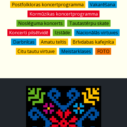
Postfolkloras koncertprogramma
Vakarēšana
Kormūzikas koncertprogramma
Noslēguma koncerts
Tautastērpu skate
Koncerti pilsētvidē
Izstāde
Nacionālās virtuves
Darbnīcas
Amatu teltis
Brīvdabas kafejnīca
Citu tautu virtuve
Meistarklases
FOTO