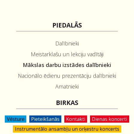
PIEDALĀS
Dalībnieki
Meistarklašu un lekciju vadītāji
Mākslas darbu izstādes dalībnieki
Nacionālo ēdienu prezentāciju dalībnieki
Amatnieki
BIRKAS
Vēsture
Pieteikšanās
Kontakti
Dienas koncerti
Instrumentālo ansambļu un orķestru koncerts