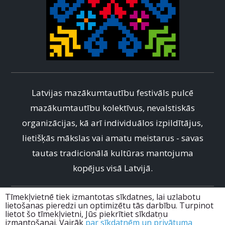
Latvijas mazākumtautību festivāls pulcē
mazākumtautību kolektīvus, nevalstiskās
organizācijas, kā arī individuālos izpildītājus,
lietišķās mākslas vai amatu meistarus - savas
tautas tradicionālā kultūras mantojuma
kopējus visā Latvijā.
Tīmekļvietnē tiek izmantotas sīkdatnes, lai uzlabotu
info@mtfestivals.lv
lietošanas pieredzi un optimizētu tās darbību. Turpinot
lietot šo tīmekļvietni, Jūs piekrītiet sīkdatņu
+371 67228985
izmantošanai. Vairāk
par sīkdatnēm un privātuma