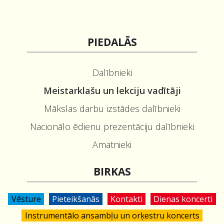
PIEDALĀS
Dalībnieki
Meistarklašu un lekciju vadītāji
Mākslas darbu izstādes dalībnieki
Nacionālo ēdienu prezentāciju dalībnieki
Amatnieki
BIRKAS
Vēsture
Pieteikšanās
Kontakti
Dienas koncerti
Instrumentālo ansambļu un orķestru koncerts