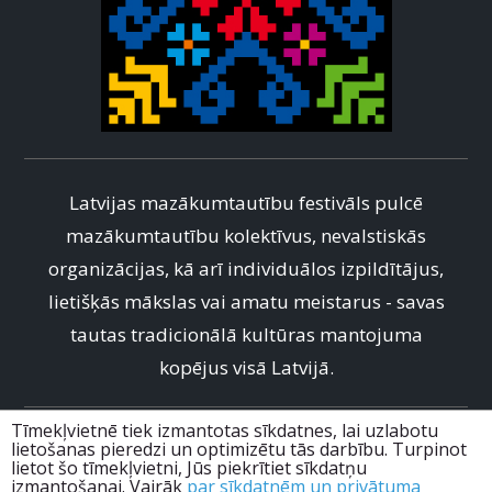
Latvijas mazākumtautību festivāls pulcē
mazākumtautību kolektīvus, nevalstiskās
organizācijas, kā arī individuālos izpildītājus,
lietišķās mākslas vai amatu meistarus - savas
tautas tradicionālā kultūras mantojuma
kopējus visā Latvijā.
Tīmekļvietnē tiek izmantotas sīkdatnes, lai uzlabotu
info@mtfestivals.lv
lietošanas pieredzi un optimizētu tās darbību. Turpinot
lietot šo tīmekļvietni, Jūs piekrītiet sīkdatņu
+371 67228985
izmantošanai. Vairāk
par sīkdatnēm un privātuma