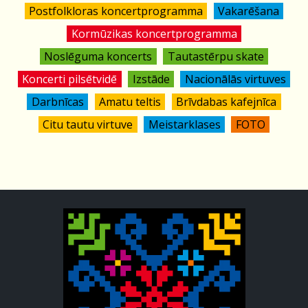
Postfolkloras koncertprogramma
Vakarēšana
Kormūzikas koncertprogramma
Noslēguma koncerts
Tautastērpu skate
Koncerti pilsētvidē
Izstāde
Nacionālās virtuves
Darbnīcas
Amatu teltis
Brīvdabas kafejnīca
Citu tautu virtuve
Meistarklases
FOTO