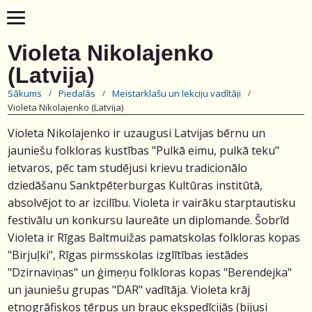
Violeta Nikolajenko
(Latvija)
Sākums
Piedalās
Meistarklašu un lekciju vadītāji
Violeta Nikolajenko (Latvija)
Violeta Nikolajenko ir uzaugusi Latvijas bērnu un
jauniešu folkloras kustības "Pulkā eimu, pulkā teku"
ietvaros, pēc tam studējusi krievu tradicionālo
dziedāšanu Sanktpēterburgas Kultūras institūtā,
absolvējot to ar izcilību. Violeta ir vairāku starptautisku
festivālu un konkursu laureāte un diplomande. Šobrīd
Violeta ir Rīgas Baltmuižas pamatskolas folkloras kopas
"Birjuļki", Rīgas pirmsskolas izglītības iestādes
"Dzirnaviņas" un ģimeņu folkloras kopas "Berendejka"
un jauniešu grupas "DAR" vadītāja. Violeta krāj
etnogrāfiskos tērpus un brauc ekspedīcijās (bijusi