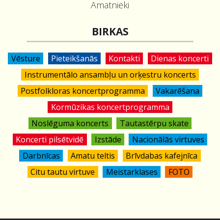
Amatnieki
BIRKAS
Vēsture
Pieteikšanās
Kontakti
Dienas koncerti
Instrumentālo ansambļu un orķestru koncerts
Postfolkloras koncertprogramma
Vakarēšana
Kormūzikas koncertprogramma
Noslēguma koncerts
Tautastērpu skate
Koncerti pilsētvidē
Izstāde
Nacionālās virtuves
Darbnīcas
Amatu teltis
Brīvdabas kafejnīca
Citu tautu virtuve
Meistarklases
FOTO