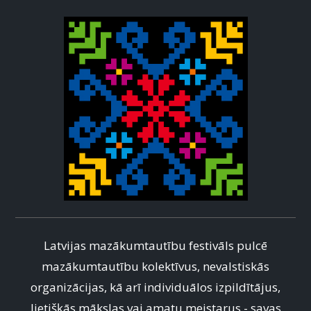
Latvijas mazākumtautību festivāls pulcē
mazākumtautību kolektīvus, nevalstiskās
organizācijas, kā arī individuālos izpildītājus,
lietišķās mākslas vai amatu meistarus - savas