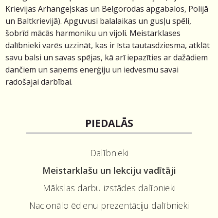
Krievijas Arhangeļskas un Belgorodas apgabalos, Polijā
un Baltkrievijā). Apguvusi balalaikas un gusļu spēli,
šobrīd mācās harmoniku un vijoli. Meistarklases
dalībnieki varēs uzzināt, kas ir īsta tautasdziesma, atklāt
savu balsi un savas spējas, kā arī iepazīties ar dažādiem
dančiem un saņems enerģiju un iedvesmu savai
radošajai darbībai.
PIEDALĀS
Dalībnieki
Meistarklašu un lekciju vadītāji
Mākslas darbu izstādes dalībnieki
Nacionālo ēdienu prezentāciju dalībnieki