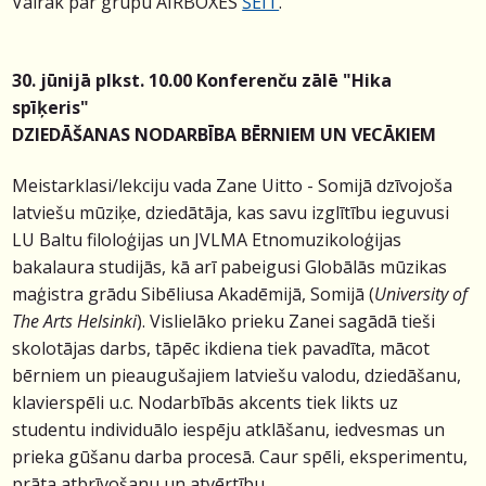
Vairāk par grupu AIRBOXES
ŠEIT
.
30. jūnijā plkst. 10.00 Konferenču zālē "Hika
spīķeris"
DZIEDĀŠANAS NODARBĪBA BĒRNIEM UN VECĀKIEM
Meistarklasi/lekciju vada Zane Uitto - Somijā dzīvojoša
latviešu mūziķe, dziedātāja, kas savu izglītību ieguvusi
LU Baltu filoloģijas un JVLMA Etnomuzikoloģijas
bakalaura studijās, kā arī pabeigusi Globālās mūzikas
maģistra grādu Sibēliusa Akadēmijā, Somijā (
University of
The Arts Helsinki
). Vislielāko prieku Zanei sagādā tieši
skolotājas darbs, tāpēc ikdiena tiek pavadīta, mācot
bērniem un pieaugušajiem latviešu valodu, dziedāšanu,
klavierspēli u.c. Nodarbībās akcents tiek likts uz
studentu individuālo iespēju atklāšanu, iedvesmas un
prieka gūšanu darba procesā. Caur spēli, eksperimentu,
prāta atbrīvošanu un atvērtību.