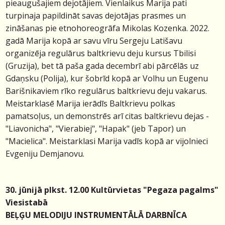
pieaugušajiem dejotājiem. Vienlaikus Marija pati
turpinaja papildināt savas dejotājas prasmes un
zināšanas pie etnohoreogrāfa Mikolas Kozenka. 2022.
gadā Marija kopā ar savu vīru Sergeju Latišavu
organizēja regulārus baltkrievu deju kursus Tbilisi
(Gruzija), bet tā paša gada decembrī abi pārcēlās uz
Gdaņsku (Polija), kur šobrīd kopā ar Volhu un Eugenu
Barišnikaviem rīko regulārus baltkrievu deju vakarus.
Meistarklasē Marija ierādīs Baltkrievu polkas
pamatsoļus, un demonstrēs arī citas baltkrievu dejas -
"Liavonicha", "Vierabiej", "Hapak" (jeb Tapor) un
"Macielica". Meistarklasi Marija vadīs kopā ar vijolnieci
Evgeniju Demjanovu.
30. jūnijā plkst. 12.00 Kultūrvietas "Pegaza pagalms"
Viesistabā
BEĻĢU MELODIJU INSTRUMENTĀLĀ DARBNĪCA