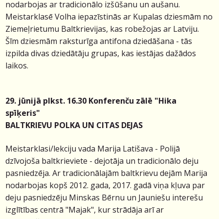
nodarbojas ar tradicionālo izšūšanu un aušanu.
Meistarklasē Volha iepazīstinās ar Kupalas dziesmām no
Ziemeļrietumu Baltkrievijas, kas robežojas ar Latviju.
Šīm dziesmām raksturīga antifona dziedāšana - tās
izpilda divas dziedātāju grupas, kas iestājas dažādos
laikos.
29. jūnijā plkst. 16.30 Konferenču zālē "Hika
spīķeris"
BALTKRIEVU POLKA UN CITAS DEJAS
Meistarklasi/lekciju vada Marija Latišava - Polijā
dzīvojoša baltkrieviete - dejotāja un tradicionālo deju
pasniedzēja. Ar tradicionālajām baltkrievu dejām Marija
nodarbojas kopš 2012. gada, 2017. gadā viņa kļuva par
deju pasniedzēju Minskas Bērnu un Jauniešu interešu
izglītības centrā "Majak", kur strādāja arī ar