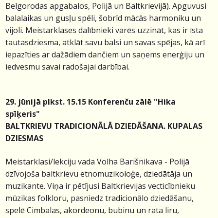
Belgorodas apgabalos, Polijā un Baltkrievijā). Apguvusi
balalaikas un gusļu spēli, šobrīd mācās harmoniku un
vijoli. Meistarklases dalībnieki varēs uzzināt, kas ir īsta
tautasdziesma, atklāt savu balsi un savas spējas, kā arī
iepazīties ar dažādiem dančiem un saņems enerģiju un
iedvesmu savai radošajai darbībai.
29. jūnijā plkst. 15.15 Konferenču zālē "Hika
spīķeris"
BALTKRIEVU TRADICIONĀLĀ DZIEDĀŠANA. KUPALAS
DZIESMAS
Meistarklasi/lekciju vada
Volha Barišnikava - Polijā
dzīvojoša baltkrievu etnomuzikoloģe, dziedātāja un
muzikante. Viņa ir pētījusi Baltkrievijas vecticībnieku
mūzikas folkloru, pasniedz tradicionālo dziedāšanu,
spelē Cimbalas, akordeonu, bubinu un rata liru,