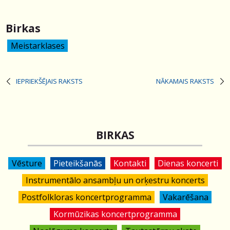
Birkas
Meistarklases
IEPRIEKŠĒJAIS RAKSTS
NĀKAMAIS RAKSTS
BIRKAS
Vēsture
Pieteikšanās
Kontakti
Dienas koncerti
Instrumentālo ansambļu un orķestru koncerts
Postfolkloras koncertprogramma
Vakarēšana
Kormūzikas koncertprogramma