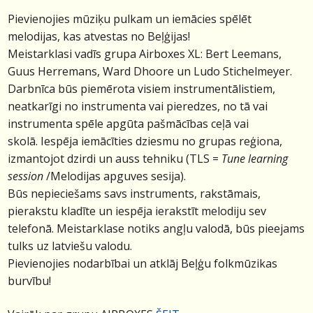
Pievienojies mūziķu pulkam un iemācies spēlēt
melodijas, kas atvestas no Beļģijas!
Meistarklasi vadīs grupa Airboxes XL: Bert Leemans,
Guus Herremans, Ward Dhoore un Ludo Stichelmeyer.
Darbnīca būs piemērota visiem instrumentālistiem,
neatkarīgi no instrumenta vai pieredzes, no tā vai
instrumenta spēle apgūta pašmācības ceļā vai
skolā.
Iespēja iemācīties dziesmu no grupas reģiona,
izmantojot dzirdi un auss tehniku (TLS =
Tune learning
session
/Melodijas apguves sesija).
Būs nepieciešams savs instruments, rakstāmais,
pierakstu kladīte un iespēja ierakstīt melodiju sev
telefonā.
Meistarklase notiks angļu valodā, būs pieejams
tulks uz latviešu valodu.
Pievienojies nodarbībai un atklāj Beļģu folkmūzikas
burvību!