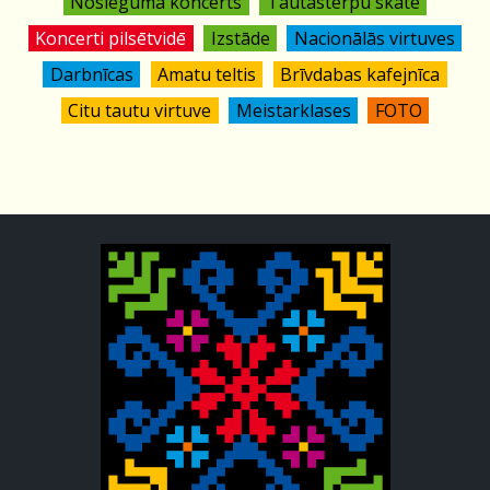
Noslēguma koncerts
Tautastērpu skate
Koncerti pilsētvidē
Izstāde
Nacionālās virtuves
Darbnīcas
Amatu teltis
Brīvdabas kafejnīca
Citu tautu virtuve
Meistarklases
FOTO