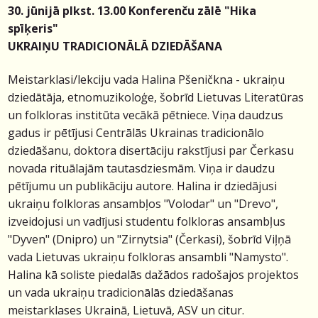
30. jūnijā plkst. 13.00 Konferenču zālē "Hika
spīķeris"
UKRAIŅU TRADICIONĀLĀ DZIEDĀŠANA
Meistarklasi/lekciju vada Halina Pšeničkna - ukraiņu
dziedātāja, etnomuzikoloģe, šobrīd Lietuvas Literatūras
un folkloras institūta vecākā pētniece. Viņa daudzus
gadus ir pētījusi Centrālās Ukrainas tradicionālo
dziedāšanu, doktora disertāciju rakstījusi par Čerkasu
novada rituālajām tautasdziesmām. Viņa ir daudzu
pētījumu un publikāciju autore. Halina ir dziedājusi
ukraiņu folkloras ansambļos "Volodar" un "Drevo",
izveidojusi un vadījusi studentu folkloras ansambļus
"Dyven" (Dnipro) un "Zirnytsia" (Čerkasi), šobrīd Viļņā
vada Lietuvas ukraiņu folkloras ansambli "Namysto".
Halina kā soliste piedalās dažādos radošajos projektos
un vada ukraiņu tradicionālās dziedāšanas
meistarklases Ukrainā, Lietuvā, ASV un citur.