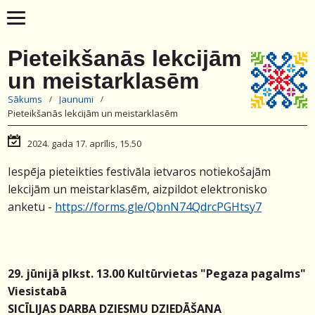
Pieteikšanās lekcijām
un meistarklasēm
Sākums
Jaunumi
Pieteikšanās lekcijām un meistarklasēm
2024. gada 17. aprīlis, 15.50
Iespēja pieteikties festivāla ietvaros notiekošajām
lekcijām un meistarklasēm, aizpildot elektronisko
anketu -
https://forms.gle/QbnN74QdrcPGHtsy7
29. jūnijā plkst. 13.00 Kultūrvietas "Pegaza pagalms"
Viesistabā
SICĪLIJAS DARBA DZIESMU DZIEDĀŠANA