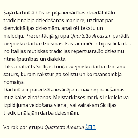
Šajā darbnīcā būs iespēja iemācīties dziedāt itāļu
tradicionālajā dziedāšanas manierē, uzzināt par
dienviditālijas dziesmām, analizēt tekstu un
melodiju. Prezentācijā grupa
Quartetto Areasun
parādīs
zvejnieku darba dziesmas, kas vienmēr ir bijusi liela daļa
no Itālijas mutiskās tradīcijas repertuāra,šo dziesmu
ritma īpatnības un dialekta.
Tiks analizēts Sicīlijas tunča zvejnieku darba dziesmu
saturs, kurām raksturīga solistu un kora/ansambļa
nomaiņa.
Darbnīca ir paredzēta iesācējiem, nav nepieciešamas
mūzikālas zināšanas.
Meistarklases mērķis ir kolektīva
izpildījuma veidošana vienai, vai vairākām Sicīlijas
tradicionālajām darba dziesmām.
Vairāk par grupu
Quartetto Areasun
ŠEIT
.