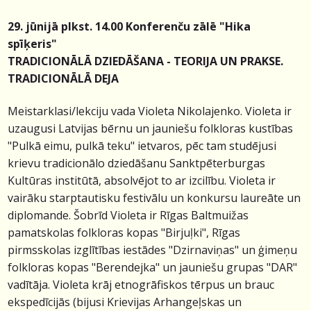
29. jūnijā plkst. 14.00 Konferenču zālē "Hika
spīķeris"
TRADICIONĀLĀ DZIEDĀŠANA - TEORIJA UN PRAKSE.
TRADICIONĀLĀ DEJA
Meistarklasi/lekciju vada Violeta Nikolajenko.
Violeta ir
uzaugusi Latvijas bērnu un jauniešu folkloras kustības
"Pulkā eimu, pulkā teku" ietvaros, pēc tam studējusi
krievu tradicionālo dziedāšanu Sanktpēterburgas
Kultūras institūtā, absolvējot to ar izcilību. Violeta ir
vairāku starptautisku festivālu un konkursu laureāte un
diplomande. Šobrīd Violeta ir Rīgas Baltmuižas
pamatskolas folkloras kopas "Birjuļki", Rīgas
pirmsskolas izglītības iestādes "Dzirnaviņas" un ģimeņu
folkloras kopas "Berendejka" un jauniešu grupas "DAR"
vadītāja. Violeta krāj etnogrāfiskos tērpus un brauc
ekspedīcijās (bijusi Krievijas Arhangeļskas un