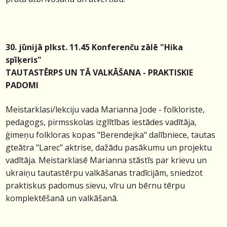
30. jūnijā plkst. 11.45 Konferenču zālē "Hika
spīķeris"
TAUTASTĒRPS UN TĀ VALKĀŠANA - PRAKTISKIE
PADOMI
Meistarklasi/lekciju vada Marianna Jode - folkloriste,
pedagogs, pirmsskolas izglītības iestādes vadītāja,
ģimeņu folkloras kopas "Berendejka" dalībniece, tautas
gteātra "Larec" aktrise, dažādu pasākumu un projektu
vadītāja. Meistarklasē Marianna stāstīs par krievu un
ukraiņu tautastērpu valkāšanas tradīcijām, sniedzot
praktiskus padomus sievu, vīru un bērnu tērpu
komplektēšanā un valkāšanā.